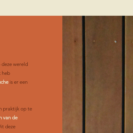
p deze wereld
k heb
uche
is er een
 praktijk op te
n van de
Uit deze