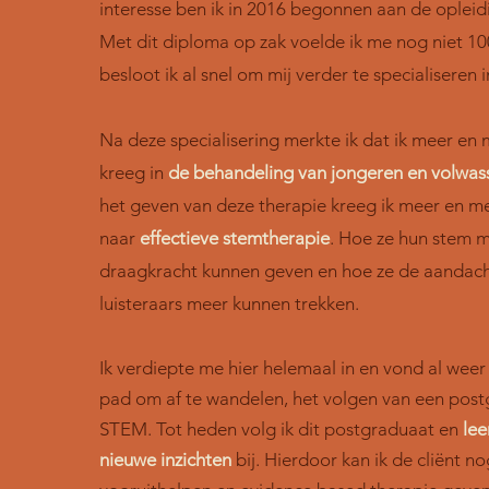
interesse ben ik in 2016 begonnen aan de opleid
Met dit diploma op zak voelde ik me nog niet 1
besloot ik al snel om mij verder te specialiseren
Na deze specialisering merkte ik dat ik meer en 
kreeg in
de behandeling van jongeren en volwa
het geven van deze therapie kreeg ik meer en m
naar
effectieve stemtherapie
. Hoe ze hun stem 
draagkracht kunnen geven en hoe ze de aandach
luisteraars meer kunnen trekken.
Ik verdiepte me hier helemaal in en vond al weer
pad om af te wandelen, het volgen van een pos
STEM. Tot heden volg ik dit postgraduaat en
lee
nieuwe inzichten
bij. Hierdoor kan ik de cliënt n