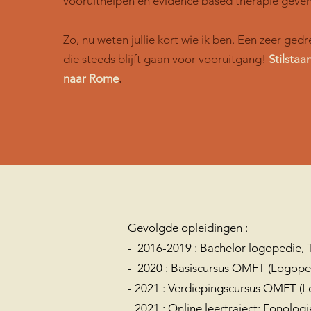
vooruithelpen en evidence based therapie geven
Zo, nu weten jullie kort wie ik ben. Een zeer ge
die steeds blijft gaan voor vooruitgang!
Stilstaa
naar Rome
.
Gevolgde opleidingen :
- 2016-2019 : Bachelor logopedie
- 2020 : Basiscursus OMFT (Logope
- 2021 : Verdiepingscursus OMFT (
- 2021 : Online leertraject: Fonologie