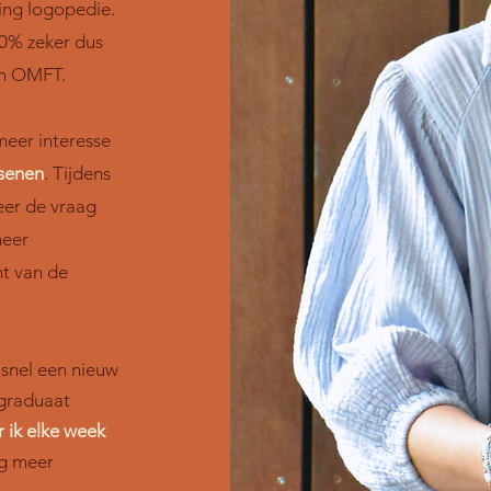
ing logopedie.
00% zeker dus
 in OMFT.
meer interesse
ssenen
. Tijdens
eer de vraag
meer
t van de
 snel een nieuw
tgraduaat
r ik elke week
og meer