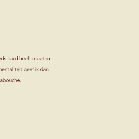
N
eeds hard heeft moeten
entaliteit
geef ik dan
 Labouche.