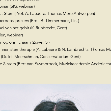
inar (SIG, webinar)
aat Stem (Prof. A. Labaere, Thomas More Antwerpen)
j beroepssprekers (Prof. B. Timmermans, Lint)
ei van het gebit (K. Rubbrecht, Gent)
len, webinar)
 op ons lichaam (Zuiver, S.)
binnen stemtherapie (A. Labaere & N. Lambrechts, Thomas M
(Dr. Iris Meerschman, Conservatorium Gent)
ie & stem (Bert Van Puymbroeck, Muziekacademie Anderlech