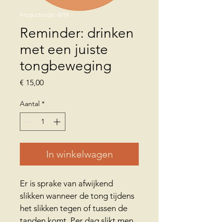
Productcode: 0018
Reminder: drinken
met een juiste
tongbeweging
Prijs
€ 15,00
Aantal
*
In winkelwagen
Er is sprake van afwijkend 
slikken wanneer de tong tijdens 
het slikken tegen of tussen de 
tanden komt. Per dag slikt men 