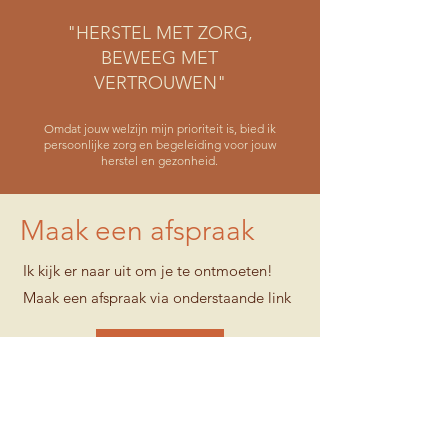
"HERSTEL MET ZORG,
BEWEEG MET
VERTROUWEN"
Omdat jouw welzijn mijn prioriteit is, bied ik
persoonlijke zorg en begeleiding voor jouw
herstel en gezonheid.
Maak een afspraak
Ik kijk er naar uit om je te ontmoeten!
Maak een afspraak via onderstaande link
Afspraak maken