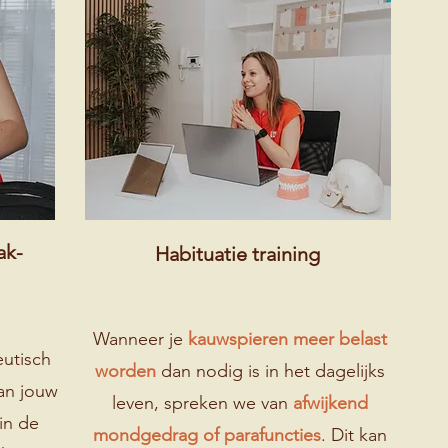
ak-
Habituatie training
Wanneer je
kauwspieren
meer belast
eutisch
worden
dan nodig is in het dagelijks
an jouw
leven, spreken we van
afwijkend
in de
mondgedrag of parafuncties
. Dit kan