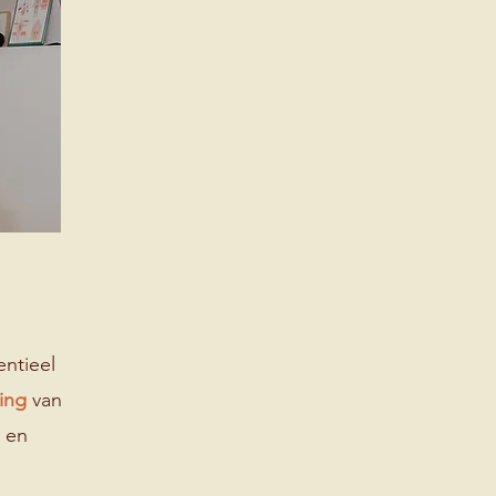
entieel
ling
van
- en