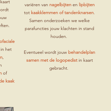
 kaart
variëren van
nagelbijten
en
lipbijten
wordt
tot
kaakklemmen of tandenknarsen
.
jouw
Samen onderzoeken we welke
ften.
parafuncties jouw klachten in stand
houden.
faciale
g
in het
Eventueel wordt jouw
behandelplan
en
,
samen met de logopedist
in kaart
m
gebracht.
n
of
de kaak