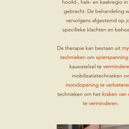
hoofd-, hals- en kaakregio in
gebracht. De behandeling 
vervolgens afgestemd op 
specifieke klachten en behoe
De therapie kan bestaan uit
myo
technieken
om
spierspannin
kauwstelsel te
verminder
mobilisatietechnieken
o
mondopening te verbetere
technieken om het
kraken van 
te verminderen
.