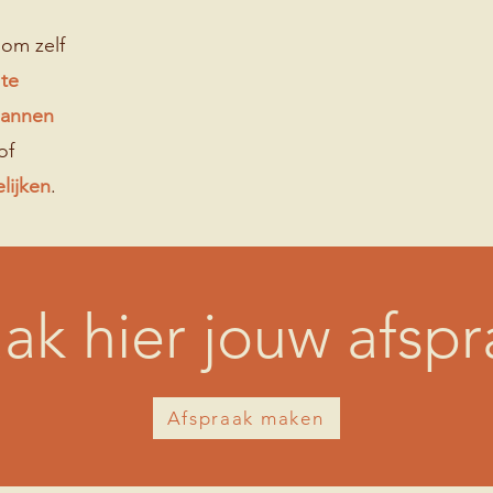
om zelf
 te
pannen
of
lijken
.
ak hier jouw afspr
Afspraak maken